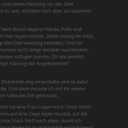
 und meine Kleidung vor der Zelle
m zu sein, wickelte mich aber als stummes
uf dem Bauch liegend Hände, Füße und
 Hals legen konnte. Dabei zwang sie mich,
r große Überwindung kosteten. Und mir
ch konnte nicht lange darüber nachdenken,
Händen zufügen konnte. Oh wie peinlich
tige Klärung der Angelegenheit”
en Eisenkette eng umwickelte und so dafür
de. Und dann musste ich mit ihr wieder
ich hätte die Zeit genossen.
mmt nie eine Frau tragen wird. Unter Hohn
mich auf eine Liege legen musste, auf die
ünne Stück Stoff nach oben, damit ich
 darzulegen ist so unglaublich erniedrigend,