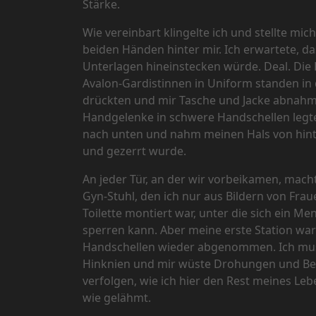
Stärke.
Wie vereinbart klingelte ich und stellte m
beiden Händen hinter mir. Ich erwartete, 
Unterlagen hineinstecken würde. Deal. Die R
Avalon-Gardistinnen in Uniform standen in 
drückten und mir Tasche und Jacke abnahm
Handgelenke in schwere Handschellen legte
nach unten und nahm meinen Hals von hinten
und gezerrt wurde.
An jeder Tür, an der wir vorbeikamen, macht
Gyn-Stuhl, den ich nur aus Bildern von F
Toilette montiert war, unter die sich ein 
sperren kann. Aber meine erste Station war 
Handschellen wieder abgenommen. Ich muss
Hinknien und mir wüste Drohungen und Bes
verfolgen, wie ich hier den Rest meines Leb
wie gelähmt.