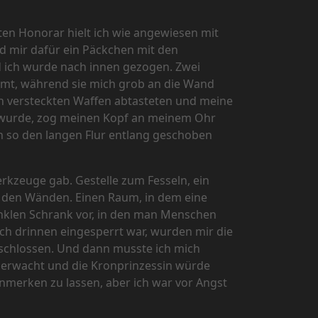
ten Honorar hielt ich wie angewiesen mit
d mir dafür ein Päckchen mit den
nd ich wurde nach innen gezogen. Zwei
lähmt, während sie mich grob an die Wand
h versteckten Waffen abtasteten und meine
t wurde, zog meinen Kopf an meinem Ohr
h so den langen Flur entlang geschoben
erkzeuge gab. Gestelle zum Fesseln, ein
 den Wänden. Einen Raum, in dem eine
dunklen Schrank vor, in den man Menschen
ich drinnen eingesperrt war, wurden mir die
schlossen. Und dann musste ich mich
berwacht und die Kronprinzessin würde
anmerken zu lassen, aber ich war vor Angst