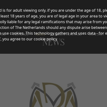
d is for adult viewing only. if you are under the age of 18, p
east 18 years of age, you are of legal age in your area to vi
olly liable for any legal ramifications that may arise from 
sdiction of The Netherlands should any dispute arise between
e use cookies. This technology gathers and uses data - for 
 ME
PICTURES
NEWS
AVALON HERITAGE
CONTACT
’, you agree to our cookie policy
NEWS