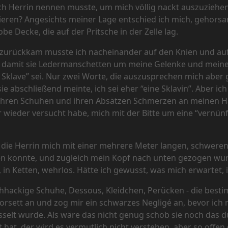
ch Herrin nennen musste, um mich völlig nackt auszuziehen
lieren? Angesichts meiner Lage entschied ich mich, gehorsa
e Decke, die auf der Pritsche in der Zelle lag.
ie zurückkam musste ich nacheinander auf den Knien und a
, damit sie Ledermanschetten um meine Gelenke und meinen
n Sklave” sei. Nur zwei Worte, die auszusprechen mich abe
ie abschließend meinte, ich sei eher “eine Sklavin”. Aber i
it ihren Schuhen und ihren Absätzen Schmerzen an meinen 
wieder versucht habe, mich mit der Bitte um eine “vernünf
ass die Herrin mich mit einer mehrere Meter langen, schwer
en konnte, und zugleich mein Kopf nach unten gezogen wur
 in Ketten, wehrlos. Hätte ich gewusst, was mich erwartet, 
hackige Schuhe, Dessous, Kleidchen, Perücken - die besti
orsett an und zog mir ein schwarzes Negligé an, bevor ich 
selt wurde. Als wäre das nicht genug schob sie noch das d
t hat, der wird es vermutlich nicht verstehen, aber so offen