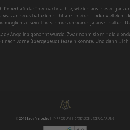
ich fieberhaft darüber nachdachte, wie ich aus dieser gan
was anderes hatte ich nicht anzubieten… oder vielleicht do
e möglich zu sein. Die Schmerzen waren ja auszuhalten. Da
 Lady Angelina genannt wurde. Zwar nahm sie mir die elen
it nach vorne übergebeugt fesseln konnte. Und dann… ich ka
chätzen Gast
© 2018 Lady Mercedes |
IMPRESSUM
|
DATENSCHUTZERKLÄRUNG