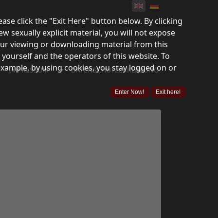
lease click the "Exit Here" button below. By clicking
ew sexually explicit material, you will not expose
your viewing or downloading material from this
 yourself and the operators of this website. To
example, by using cookies, you stay logged on or
">
IMPRESSUM
DATENSCHUTZERKLÄRUNG
Enter Now!
Exit here!