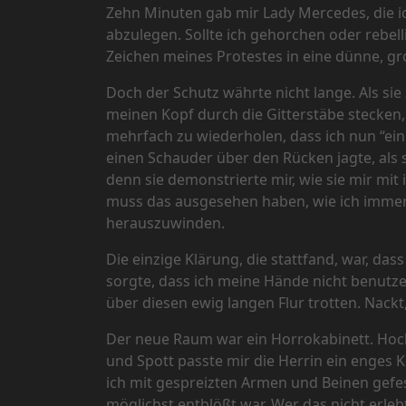
Zehn Minuten gab mir Lady Mercedes, die i
abzulegen. Sollte ich gehorchen oder rebel
Zeichen meines Protestes in eine dünne, grob
Doch der Schutz währte nicht lange. Als s
meinen Kopf durch die Gitterstäbe stecken
mehrfach zu wiederholen, dass ich nun “ei
einen Schauder über den Rücken jagte, als s
denn sie demonstrierte mir, wie sie mir m
muss das ausgesehen haben, wie ich immer 
herauszuwinden.
Die einzige Klärung, die stattfand, war, d
sorgte, dass ich meine Hände nicht benutz
über diesen ewig langen Flur trotten. Nackt,
Der neue Raum war ein Horrokabinett. Hoch
und Spott passte mir die Herrin ein enges K
ich mit gespreizten Armen und Beinen gefes
möglichst entblößt war. Wer das nicht erleb