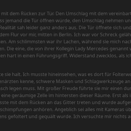
ich mit dem Rücken zur Tür. Den Umschlag mit dem vereinbar
dass jemand die Tür öffnen würde, den Umschlag nehmen un
ealität sah leider ganz anders aus. Die Tür öffnete sich u
dem Flur vor mir, mitten in Berlin. Ich war vor Schreck ge
en. Am schlimmsten war ihr Lachen, während sie mich nac
n. Die eine, die von ihrer Kollegin Lady Mercedes genann
 hart in einen Führungsgriff. Widerstand zwecklos, als ic
e sie halt. Ich musste hineinsehen, was es dort für Folterw
rauenärzten kenne, schwere Masken und Schlagwerkzeuge an
Mensch legen muss. Mit großer Freude führte sie mir einen 
eine geräumige Zelle im hintersten dieser Räume. Erst als 
te mit dem Rücken an das Gitter treten und wurde aufge
chimpfungen anhören. Angeblich sei alles mit Kameras ü
ens gefoltert und gequält wurde. Ich versuchte mir nichts 