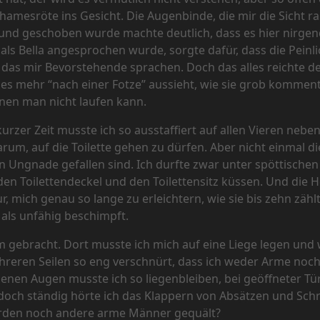
Schamesröte ins Gesicht. Die Augenbinde, die mir die Sicht
 Mund geschoben wurde machte deutlich, dass es hier nirg
ls Bella angesprochen wurde, sorgte dafür, dass die Peinli
das mir Bevorstehende sprachen. Doch das alles reichte de
 es mehr “nach einer Fotze” aussieht, wie sie grob komment
nen man nicht laufen kann.
kurzer Zeit musste ich so ausstaffiert auf allen Vieren nebe
um, auf die Toilette gehen zu dürfen. Aber nicht einmal
n Ungnade gefallen sind. Ich durfte zwar unter spöttische
en Toilettendeckel und den Toilettensitz küssen. Und die H
 mich genau so lange zu erleichtern, wie sie bis zehn zählt
als unfähig beschimpft.
 gebracht. Dort musste ich mich auf eine Liege legen und 
reren Seilen so eng verschnürt, dass ich weder Arme noch
nen Augen musste ich so liegenbleiben, bei geöffneter Tür
och ständig hörte ich das Klappern von Absätzen und Schri
urden noch andere arme Männer gequält?