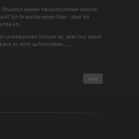
zen Situation wieder herauskommen könnte.
ch? Ich brauchte einen Plan - aber bis
chte ich.
den unbequemen Schuhe ab, aber nur, damit
nn es nicht aufschreiben.......
Next article: Interview 
Next