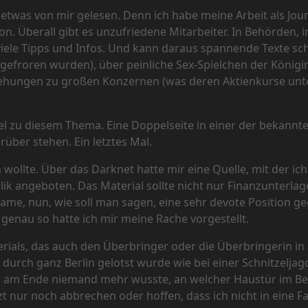
etwas von mir gelesen. Denn ich habe meine Arbeit als Journ
 Überall gibt es unzufriedene Mitarbeiter. In Behörden, in 
ele Tipps und Infos. Und kann daraus spannende Texte sch
gefroren wurden), über peinliche Sex-Spielchen der Königin
iehungen zu großen Konzernen (was deren Aktienkurse unt
l zu diesem Thema. Eine Doppelseite in einer der bekannter
über stehen. Ein letztes Mal.
 wollte. Über das Darknet hatte mir eine Quelle, mit der ich
lik angeboten. Das Material sollte nicht nur Finanzunterla
Dame, nun, wie soll man sagen, eine sehr devote Position
r, genau so hatte ich mir meine Rache vorgestellt.
erials, das auch den Überbringer oder die Überbringerin i
 durch ganz Berlin gelotst wurde wie bei einer Schnitzelja
ss am Ende niemand mehr wusste, an welcher Haustür im Berli
tzt nur noch abbrechen oder hoffen, dass ich nicht in eine 