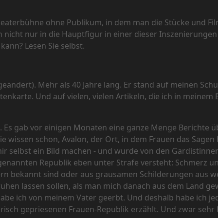
 Theaterbühne ohne Publikum, in dem man die Stücke und Fil
 nicht nur in die Hauptfigur in einer dieser Inszenierunge
 kann? Lesen Sie selbst.
dert). Mehr als 40 Jahre lang. Er stand auf meinen Schul
karte. Und auf vielen, vielen Artikeln, die ich in meinem B
. Es gab vor einigen Monaten eine ganze Menge Berichte übe
Sie wissen schon, Avalon, der Ort, in dem Frauen das Sagen
ir selbst ein Bild machen - und wurde von den Gardistinne
genannten Republik eben unter Strafe versteht: Schmerz und
ern bekannt sind oder aus grausamen Schilderungen aus we
eruhen lassen sollen, als man mich danach aus dem Land gew
habe ich von meinem Vater geerbt. Und deshalb habe ich jed
orisch gepriesenen Frauen-Republik erzählt. Und zwar sehr l