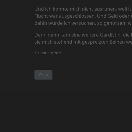
Und ich konnte mich nicht ausruhen, weil 
Flucht war ausgeschlossen. Und Geld oder et
dahin würde ich versuchen, so gehorsam wi
Denn dann kam eine weitere Gardistin, die
sie mich stehend mit gespreizten Beinen we
10 January 2019
Previous article: Feedback von einem hoch ges
Prev