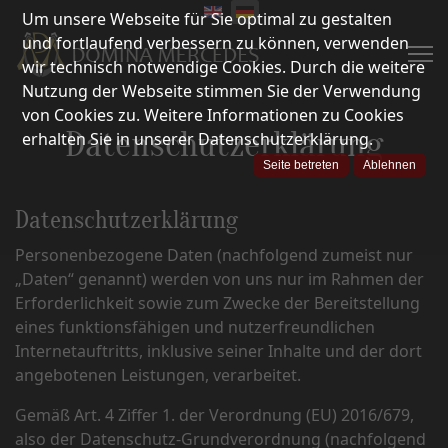
Um unsere Webseite für Sie optimal zu gestalten
und fortlaufend verbessern zu können, verwenden
wir technisch notwendige Cookies. Durch die weitere
Nutzung der Webseite stimmen Sie der Verwendung
von Cookies zu. Weitere Informationen zu Cookies
Datenschutzerklärung
erhalten Sie in unserer Datenschutzerklärung.
Seite betreten
Ablehnen
Datenschutzerklärung
Personenbezogene Daten (nachfolgend zumeist nur
„Daten“ genannt) werden von uns nur im Rahmen der
Erforderlichkeit sowie zum Zwecke der Bereitstellung
eines funktionsfähigen und nutzerfreundlichen
Internetauftritts, inklusive seiner Inhalte und der dort
angebotenen Leistungen, verarbeitet.
Gemäß Art. 4 Ziffer 1. der Verordnung (EU) 2016/679,
also der Datenschutz-Grundverordnung (nachfolgend